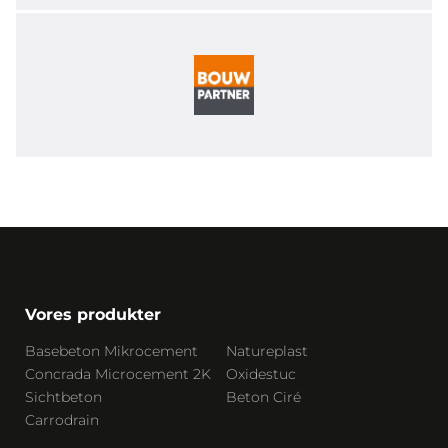
Vores produkter
Basebeton Mikrocement
Natureplast
Concrada Microcement 2K
Oxidestuc
Sichtbeton
Beton Ciré
Carrodrain