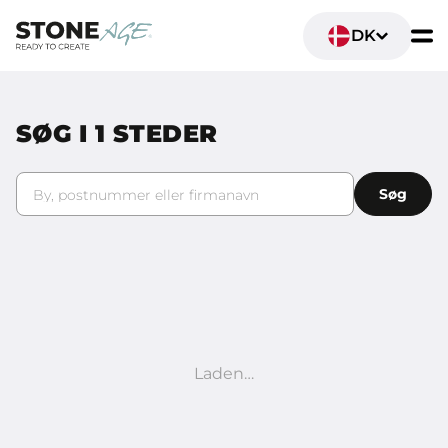
DK
SØG I
1
STEDER
By, postnummer eller firmanavn
Søg
Laden…