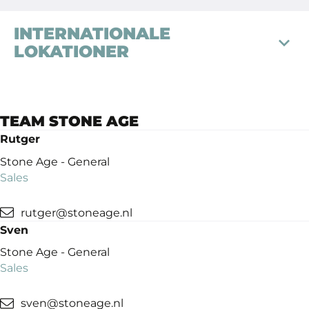
INTERNATIONALE
LOKATIONER
TEAM STONE AGE
STONE AGE
STONE AGE BY
NEDERLAND
STRAXT DESIGN
Rutger
(CONCEPT STORE)
Butaanstraat 10
Stone Age - General
Oudestraat 8
7463 PG Rijssen
Sales
8261 CP Kampen
+31 (0) 548 544 449
rutger@stoneage.nl
info
@stoneage.
nl
Sven
Stone Age - General
Sales
sven@stoneage.nl