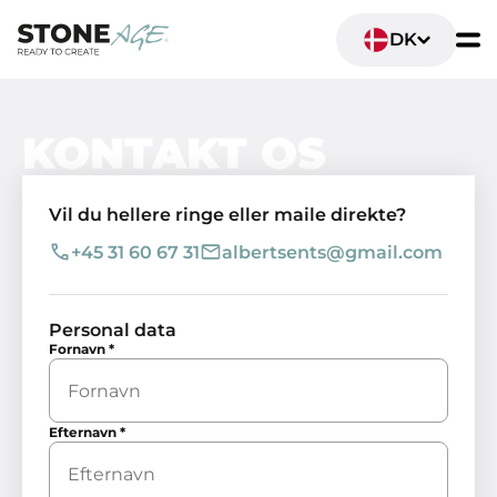
DK
KONTAKT OS
Vil du hellere ringe eller maile direkte?
+45 31 60 67 31
albertsents@gmail.com
Personal data
Fornavn
*
Efternavn
*