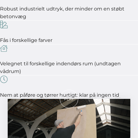
Robust industrielt udtryk, der minder om en støbt
betonvæg
Fås i forskellige farver
Velegnet til forskellige indendørs rum (undtagen
vådrum)
Nem at påføre og tørrer hurtigt: klar på ingen tid
01
02
03
04
05
PLAY
I 5 trin til et perfekt resultat!
TRIN 01
Glat overfladen og påfør MCG primer. Har