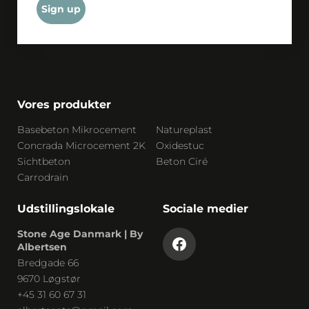
Sign up
Vores produkter
Basebeton Mikrocement
Natureplast
Concrada Microcement 2K
Oxidestuc
Sichtbeton
Beton Ciré
Carrodrain
Udstillingslokale
Sociale medier
Stone Age Danmark | By
Albertsen
Bredgade 66
9670 Løgstør
+45 31 60 67 31