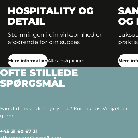
HOSPITALITY OG
SAN
DETAIL
OG
Stemningen i din virksomhed er
Luksus
afgørende for din succes
prakti
Mere information
Alle ansøgninger
Mere in
OFTE STILLEDE
SPØRGSMÅL
Fandt du ikke dit spørgsmål? Kontakt os. Vi hjælper
gerne.
+45 31 60 67 31