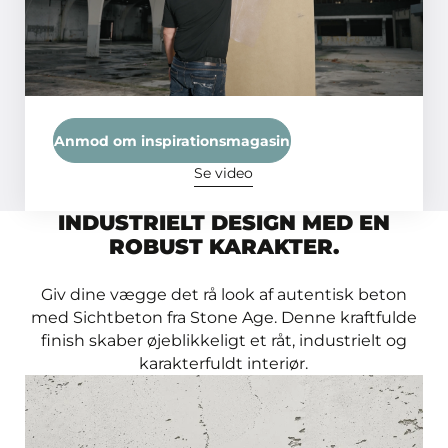
du et sugende underlag? Så fortynd
primeren 1:1 med vand.
Anmod om inspirationsmagasin
Se video
INDUSTRIELT DESIGN MED EN
ROBUST KARAKTER.
Giv dine vægge det rå look af autentisk beton
med Sichtbeton fra Stone Age. Denne kraftfulde
finish skaber øjeblikkeligt et råt, industrielt og
karakterfuldt interiør.