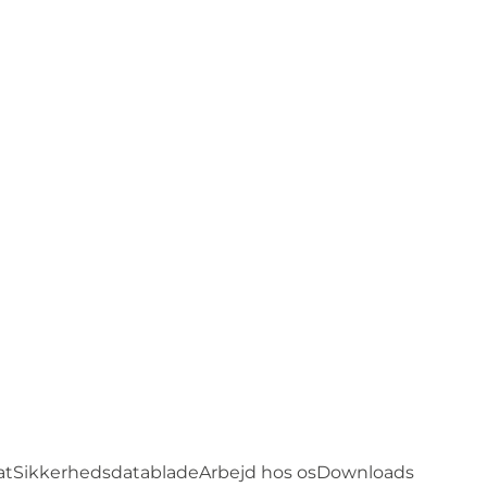
at
Sikkerhedsdatablade
Arbejd hos os
Downloads
DK
Kontakt