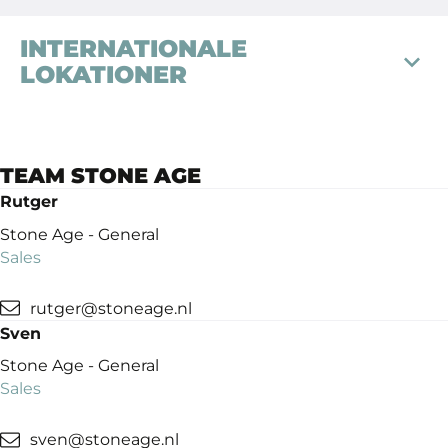
INTERNATIONALE
LOKATIONER
TEAM STONE AGE
STONE AGE
STONE AGE BY
NEDERLAND
STRAXT DESIGN
Rutger
(CONCEPT STORE)
Butaanstraat 10
Stone Age - General
Oudestraat 8
7463 PG Rijssen
Sales
8261 CP Kampen
+31 (0) 548 544 449
rutger@stoneage.nl
info
@stoneage.
nl
Sven
Stone Age - General
Sales
sven@stoneage.nl