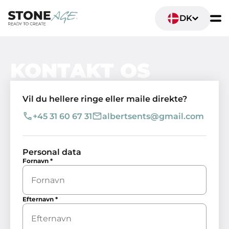
DK
KONTAKT OS
Vil du hellere ringe eller maile direkte?
+45 31 60 67 31
albertsents@gmail.com
Personal data
Fornavn
*
Efternavn
*