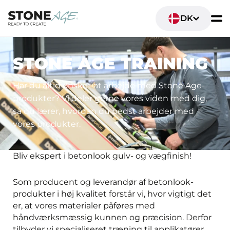
DK
STONE AGE TRAINING
Har du altid ønsket at arbejde med Stone Age-
produkter? Vi deler gerne vores viden med dig,
så du lærer, hvordan du bedst arbejder med
vores produkter.
Bliv ekspert i betonlook gulv- og vægfinish!
Som producent og leverandør af betonlook-
produkter i høj kvalitet forstår vi, hvor vigtigt det
er, at vores materialer påføres med
håndværksmæssig kunnen og præcision. Derfor
tilbyder vi specialiseret træning til applikatører,