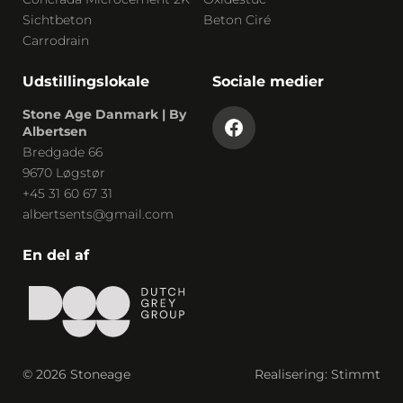
Sichtbeton
Beton Ciré
Carrodrain
Udstillingslokale
Sociale medier
Stone Age Danmark | By
Albertsen
Bredgade 66
9670 Løgstør
+45 31 60 67 31
albertsents@gmail.com
En del af
© 2026 Stoneage
Realisering:
Stimmt