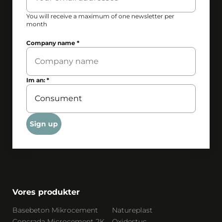
You will receive a maximum of one newsletter per
month
Company name
*
Im an:
*
Sign up
Vores produkter
Basebeton Mikrocement
Natureplast
Concrada Microcement 2K
Oxidestuc